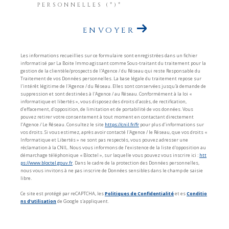
PERSONNELLES (*)*
ENVOYER
Les informations recueillies sur ce formulaire sont enregistrées dans un fichier
informatisé par La Boite Immo agissant comme Sous-traitant du traitement pour la
gestion de la clientèle/prospects de l'Agence / du Réseau qui reste Responsable du
Traitement de vos Données personnelles. La base légale du traitement repose sur
l'intérêt légitime de l'Agence / du Réseau. Elles sont conservées jusqu'à demande de
suppression et sont destinées à l'Agence / au Réseau. Conformément à la loi «
informatique et libertés », vous disposez des droits d’accès, de rectification,
d’effacement, d’opposition, de limitation et de portabilité de vos données. Vous
pouvez retirer votre consentement à tout moment en contactant directement
l’Agence / Le Réseau. Consultez le site
https://cnil.fr/fr
pour plus d’informations sur
vos droits. Si vous estimez, après avoir contacté l'Agence / le Réseau, que vos droits «
Informatique et Libertés » ne sont pas respectés, vous pouvez adresser une
réclamation à la CNIL. Nous vous informons de l’existence de la liste d'opposition au
démarchage téléphonique « Bloctel », sur laquelle vous pouvez vous inscrire ici :
htt
ps://www.bloctel.gouv.fr
. Dans le cadre de la protection des Données personnelles,
nous vous invitons à ne pas inscrire de Données sensibles dans le champ de saisie
libre.
Ce site est protégé par reCAPTCHA, les
Politiques de Confidentialité
et es
Conditio
ns d'utilisation
de Google s'appliquent.