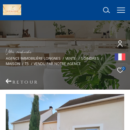
V
o
r
e
r
e
c
e
c
e
AGENCE IMMOBILIÈRE LONGNES
VENTE
SOINDRES
MAISON
T5
VENDU PAR NOTRE AGENCE
0
RETOUR