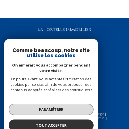
La Fortelle immobilier
06 80 62 64 51
lafortelle.immo@gmail.com
Comme beaucoup, notre site
utilise les cookies
6 rue des Clos Vallées
78980
Longnes
On aimerait vous accompagner pendant
votre visite.
En poursuivant, vous acceptez l'utilisation des
NOUS SUIVRE SUR
cookies par ce site, afin de vous proposer des
contenus adaptés et réaliser des statistiques !
PARAMÉTRER
© 2026 | Tous droits réservés | Traduction powered by Google |
Nos honoraires
Plan du site
Mentions légales
Admin
Nos liens
Politique RGPD
Cookies
TOUT ACCEPTER