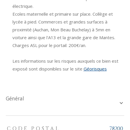
électrique.
Ecoles maternelle et primaire sur place. Collège et
lycée à pied. Commerces et grandes surfaces à
proximité (Auchan, Mon Beau Buchelay) à 5mn en
voiture ainsi que l'A13 et la grande gare de Mantes.
Charges ASL pour le portail: 200€/an.
Les informations sur les risques auxquels ce bien est
exposé sont disponibles sur le site
Géorisques
général
TRAD_ZEPHYR_Caracteristique
TRAD_ZEPHYR_Valeurs
CODE POSTAL
78200