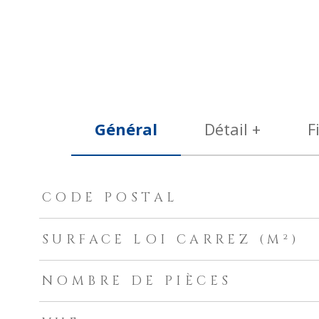
Général
Détail +
F
TRAD_ZEPHYR_Caracteristique
TRAD_ZEPHYR_Valeurs
CODE POSTAL
SURFACE LOI CARREZ (M²)
NOMBRE DE PIÈCES