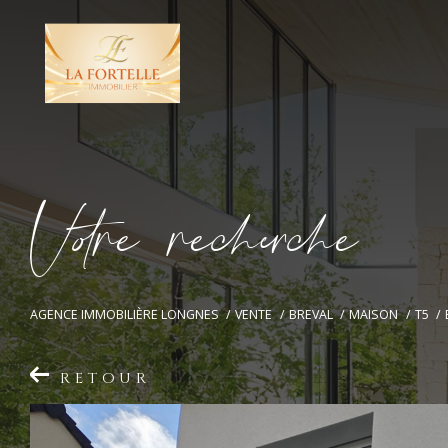
V
o
r
e
r
e
c
e
c
e
AGENCE IMMOBILIÈRE LONGNES
VENTE
BREVAL
MAISON
T5
RETOUR