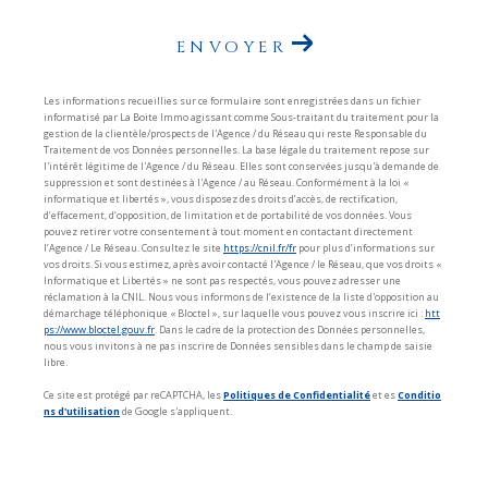
ENVOYER
Les informations recueillies sur ce formulaire sont enregistrées dans un fichier
informatisé par La Boite Immo agissant comme Sous-traitant du traitement pour la
gestion de la clientèle/prospects de l'Agence / du Réseau qui reste Responsable du
Traitement de vos Données personnelles. La base légale du traitement repose sur
l'intérêt légitime de l'Agence / du Réseau. Elles sont conservées jusqu'à demande de
suppression et sont destinées à l'Agence / au Réseau. Conformément à la loi «
informatique et libertés », vous disposez des droits d’accès, de rectification,
d’effacement, d’opposition, de limitation et de portabilité de vos données. Vous
pouvez retirer votre consentement à tout moment en contactant directement
l’Agence / Le Réseau. Consultez le site
https://cnil.fr/fr
pour plus d’informations sur
vos droits. Si vous estimez, après avoir contacté l'Agence / le Réseau, que vos droits «
Informatique et Libertés » ne sont pas respectés, vous pouvez adresser une
réclamation à la CNIL. Nous vous informons de l’existence de la liste d'opposition au
démarchage téléphonique « Bloctel », sur laquelle vous pouvez vous inscrire ici :
htt
ps://www.bloctel.gouv.fr
. Dans le cadre de la protection des Données personnelles,
nous vous invitons à ne pas inscrire de Données sensibles dans le champ de saisie
libre.
Ce site est protégé par reCAPTCHA, les
Politiques de Confidentialité
et es
Conditio
ns d'utilisation
de Google s'appliquent.