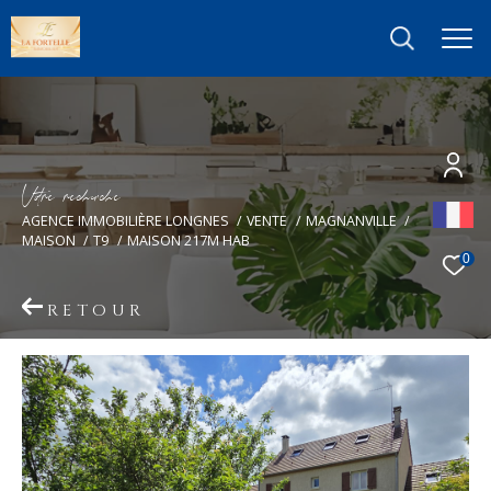
V
o
r
e
r
e
c
e
c
e
AGENCE IMMOBILIÈRE LONGNES
VENTE
MAGNANVILLE
MAISON
T9
MAISON 217M HAB
0
RETOUR