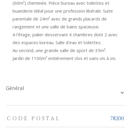
(60m²) cheminée. Pièce bureau avec toilettes et
buanderie idéal pour une profession libérale. Suite
parentale de 24m² avec de grands placards de
rangement et une salle de bains spacieuse.
A l'étage, palier desservant 4 chambres dont 2 avec
des espaces bureau. Salle d'eau et toilettes.
Au second, une grande salle de sport de 35m².
Jardin de 1100m² entiérement clos et sans vis à vis.
général
TRAD_ZEPHYR_Caracteristique
TRAD_ZEPHYR_Valeurs
CODE POSTAL
78200