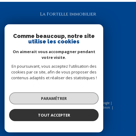
La Fortelle immobilier
06 80 62 64 51
lafortelle.immo@gmail.com
Comme beaucoup, notre site
utilise les cookies
6 rue des Clos Vallées
78980
Longnes
On aimerait vous accompagner pendant
votre visite.
En poursuivant, vous acceptez l'utilisation des
NOUS SUIVRE SUR
cookies par ce site, afin de vous proposer des
contenus adaptés et réaliser des statistiques !
PARAMÉTRER
© 2026 | Tous droits réservés | Traduction powered by Google |
Nos honoraires
Plan du site
Mentions légales
Admin
Nos liens
Politique RGPD
Cookies
TOUT ACCEPTER